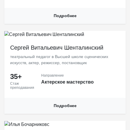
Подробнее
Один из лучших специалистов по актерскому мастерству в нашей
стране, актер, режиссер, постановщик, педагог с более чем 30-
Сергей Витальевич Шенталинский
летним стажем, ведущий мастер-классов в России и за рубежом.
театральный педагог в Высшей школе сценических
искусств, актер, режиссер, постановщик
35+
Направление
Актерское мастерство
Стаж
преподавания
Подробнее