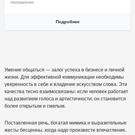
Восточной Европе. В магазинах LEFORM представлено более
Направление
200 мировых брендов одежды и обуви, а также уникальные
предметы интерьера и декора. Сегодня LEFORM имеет четыре
магазина: три из них расположены в сердце столицы и один
Подробнее
магазин в Московской области. На запуск было потрачено около
$500.000, которые пошли на ремонт, аренду и ФОТ.
Умение общаться — залог успеха в бизнесе и личной
жизни. Для эффективной коммуникации необходимы
уверенность в себе и владение искусством слова. Эти
качества тесно взаимосвязаны: если человек работает
над развитием голоса и артистичности, он становится
более открытым и смелым.
Поставленная речь, богатая мимика и выразительные
жесты бесценны, когда надо произвести впечатление.