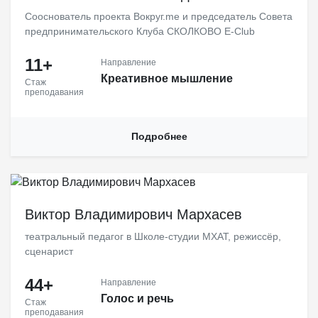
Сооснователь проекта Вокруг.me и председатель Совета
предпринимательского Клуба СКОЛКОВО E-Club
11+
Направление
Креативное мышление
Стаж
преподавания
Подробнее
Профессор кафедры сценической речи и вокала Школы-студии
МХАТ им. Вл. И. Немировича-Данченко, заслуженный деятель
Виктор Владимирович Мархасев
культуры РФ. Актер, режиссер, постановщик. Кавалер Ордена
Почета.
театральный педагог в Школе-студии МХАТ, режиссёр,
сценарист
44+
Направление
Голос и речь
Стаж
преподавания