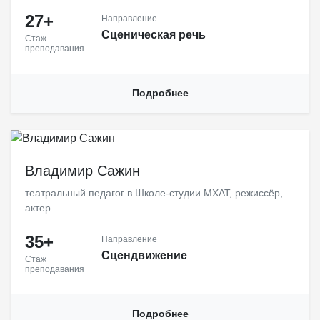
27+
Направление
Cценическая речь
Стаж
преподавания
Подробнее
Режиссёр-педагог по пластической выразительности актера,
член Союза театральных деятелей Российской Федерации,
Владимир Сажин
преподаёт сцендвижение в Школе-Студии МХАТ, актер
театральный педагог в Школе-студии МХАТ, режиссёр,
актер
35+
Направление
Сцендвижение
Стаж
преподавания
Подробнее