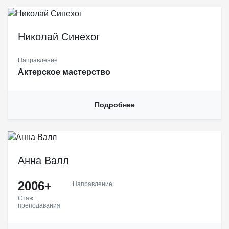
Николай Синехог, филолог, теолог, поэт. Исследователь и
популяризатор сказочных нарративов и современной
Николай Синехог
русскоязычной поэзии.
Направление
Актерское мастерство
Подробнее
Анна Валл
2006+
Направление
Стаж
преподавания