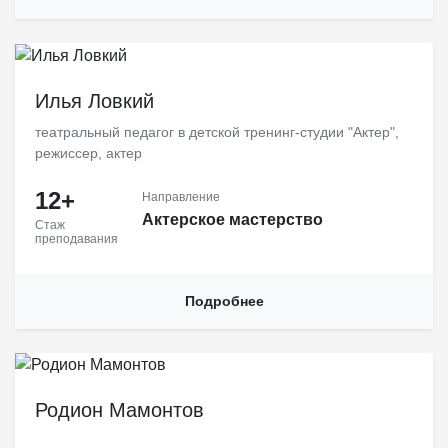
Илья Ловкий
театральный педагог в детской тренинг-студии "Актер",
режиссер, актер
12+
Направление
Актерское мастерство
Стаж
преподавания
Подробнее
Родион Мамонтов, основатель LEFORM — концепт-стор
дизайнерской брендовой одежды, обуви и предметов интерьера
Родион Мамонтов
с оборотом 1 млрд. ₽ / год LEFORM – главный концепт-стор
России. Открывшись в 1997 году, стал первым и самым большим в