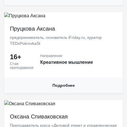
Пруцкова Аксана
предприниматель, основатель iFriday.ru, куратор
TEDxPokrovkaSt
16+
Направление
Креативное мышление
Стаж
преподавания
Подробнее
Оксана Спиваковская – российский арт-психолог, психотерапевт,
организатор тренингов для женщин, автор психологической
Оксана Спиваковская
литературы. Эксперт в области этикета и репутационных
технологий.
Преподаватель курса «Деловой этикет и управленческая