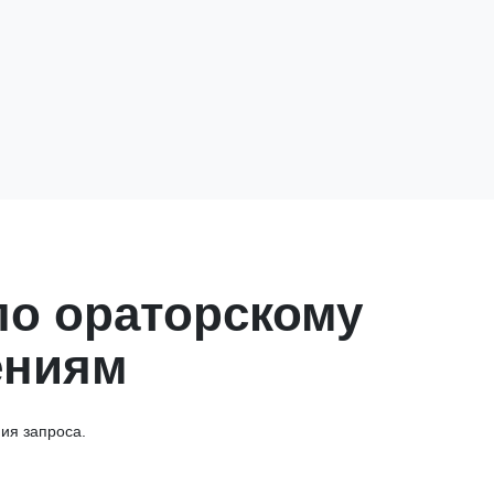
по ораторскому
ениям
ия запроса.