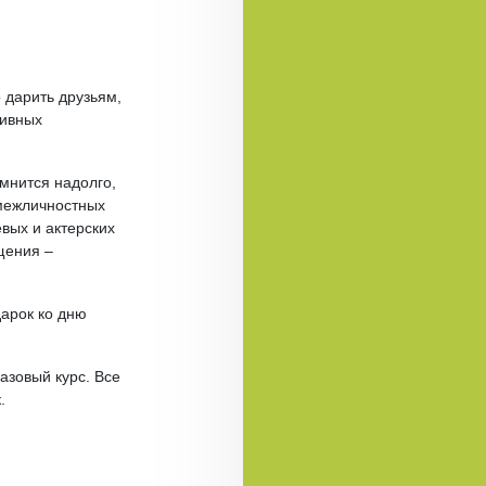
 дарить друзьям,
тивных
омнится надолго,
 межличностных
евых и актерских
щения –
арок ко дню
азовый курс. Все
.