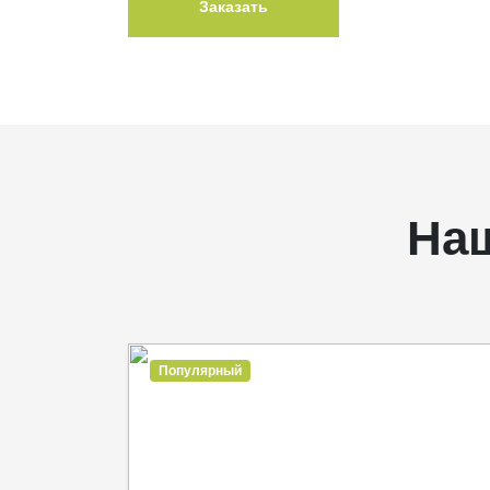
Заказать
На
Популярный
Навыки коммуникации и развития взаимоотношений
через общение и, главное, доступность
информационного посыла, - вот одни из первых
качеств современного лидера на пути к сердцам
аудитории.