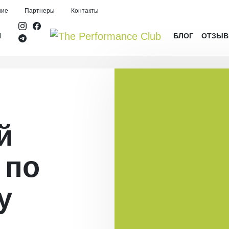
ние
Партнеры
Контакты
И
БЛОГ
ОТЗЫ
й
 по
у