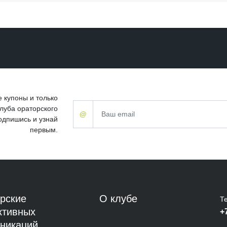
 купоны и только
луба ораторского
@
одпишись и узнай
первым.
рские
О клубе
Т
ктивных
+
никаций