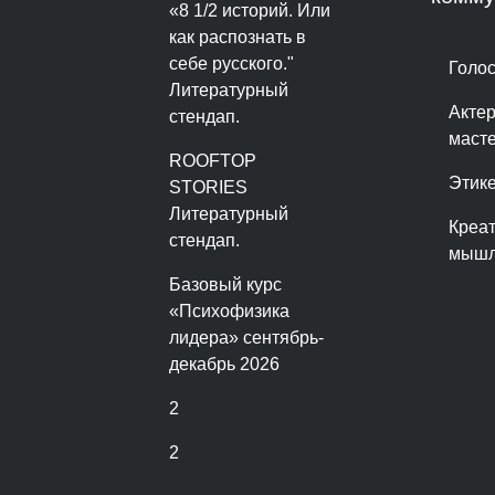
«8 1/2 историй. Или
как распознать в
себе русского."
Голос
Литературный
Акте
стендап.
маст
ROOFTOP
Этике
STORIES
Литературный
Креа
стендап.
мышл
Базовый курс
«Психофизика
лидера» сентябрь-
декабрь 2026
2
2