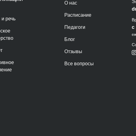
Э
О нас
d
Расписание
 и речь
В
Педагоги
с
рское
еж
ерство
Блог
С
т
Отзывы
тивное
Все вопросы
ение