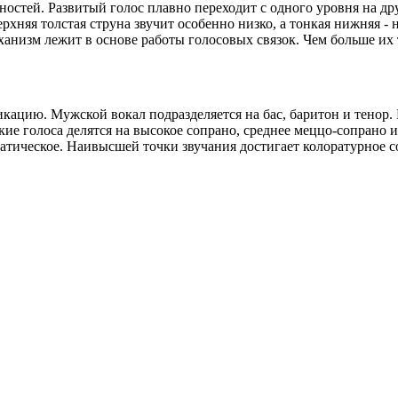
остей. Развитый голос плавно переходит с одного уровня на д
рхняя толстая струна звучит особенно низко, а тонкая нижняя -
ханизм лежит в основе работы голосовых связок. Чем больше их 
ацию. Мужской вокал подразделяется на бас, баритон и тенор. 
е голоса делятся на высокое сопрано, среднее меццо-сопрано и 
матическое. Наивысшей точки звучания достигает колоратурное 