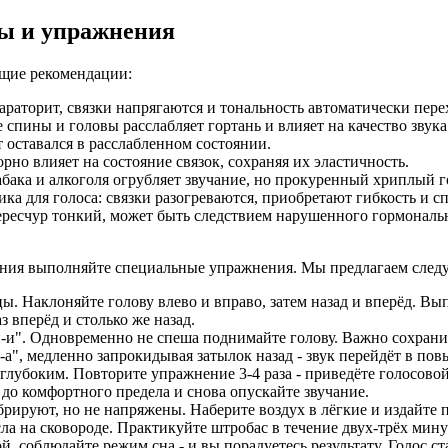
ты и упражнения
ющие рекомендации:
тараторит, связки напрягаются и тональность автоматически пе
пины и головы расслабляет гортань и влияет на качество звука
 оставался в расслабленном состоянии.
но влияет на состояние связок, сохраняя их эластичность.
абака и алкоголя огрубляет звучание, но прокуренный хриплый 
а для голоса: связки разогреваются, приобретают гибкость и с
ересчур тонкий, может быть следствием нарушенного гормональн
чания выполняйте специальные упражнения. Мы предлагаем сле
. Наклоняйте голову влево и вправо, затем назад и вперёд. Вы
з вперёд и столько же назад.
и-и". Одновременно не спеша поднимайте голову. Важно сохран
-а-а", медленно запрокидывая затылок назад - звук перейдёт в 
и глубоким. Повторите упражнение 3-4 раза - приведёте голосов
о комфортного предела и снова опускайте звучание.
ируют, но не напряжены. Наберите воздух в лёгкие и издайте пр
а на сковороде. Практикуйте штробас в течение двух-трёх мину
, соблюдайте режим сна - и вы порадуетесь результату. Голос ст