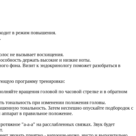
реходит в режим повышения.
.
голос не вызывает восхищения.
пособность держать высокие и низкие ноты.
ого фона. Визит к эндокринологу поможет разобраться в
дующую программу тренировки:
полняйте вращения головой по часовой стрелке и в обратном
ить тональность при изменении положения головы.
повышенную тональность. Затем неспешно опускайте подбородок с
ой аппарат в правильное положение.
отяжное "а-а-а" на расслабленных связках. Звук будет
т.
анет звучать приятно - чарующе-низко, чисто и выразительно.