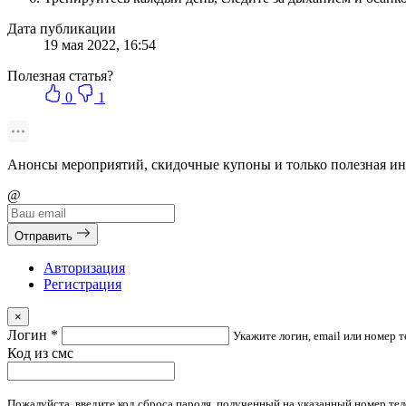
Дата публикации
19 мая 2022, 16:54
Полезная статья?
0
1
Анонсы мероприятий, скидочные купоны и только
полезная и
@
Отправить
Авторизация
Регистрация
×
Логин
*
Укажите логин, email или номер 
Код из смс
Пожалуйста, введите код сброса пароля, полученный на указанный номер тел