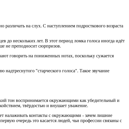
но различать на слух. С наступлением подросткового возраста
цев до нескольких лет. В этот период ломка голоса иногда идёт
ьше не преподносит сюрпризов.
нают говорить на пониженных нотах, поскольку сужается
 надтреснутого "старческого голоса". Такое звучание
изкий тон воспринимается окружающими как убедительный и
окойствием, твёрдостью и внушает уважение.
шает налаживать контакты с окружающими - зачем лишние
ервую очередь это касается людей, чьи профессии связаны с