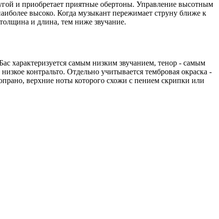
ругой и приобретает приятные обертоны. Управление высотным
 наиболее высоко. Когда музыкант пережимает струну ближе к
толщина и длина, тем ниже звучание.
Бас характеризуется самым низким звучанием, тенор - самым
низкое контральто. Отдельно учитывается тембровая окраска -
сопрано, верхние ноты которого схожи с пением скрипки или