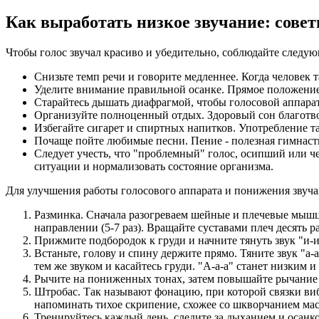
Как выработать низкое звучание: сове
Чтобы голос звучал красиво и убедительно, соблюдайте следу
Снизьте темп речи и говорите медленнее. Когда человек 
Уделите внимание правильной осанке. Прямое положение с
Старайтесь дышать диафрагмой, чтобы голосовой аппарат
Организуйте полноценный отдых. Здоровый сон благотвор
Избегайте сигарет и спиртных напитков. Употребление т
Почаще пойте любимые песни. Пение - полезная гимнастик
Следует учесть, что "проблемный" голос, осипший или ч
ситуации и нормализовать состояние организма.
Для улучшения работы голосового аппарата и понижения зву
Разминка. Сначала разогреваем шейные и плечевые мышцы
направлении (5-7 раз). Вращайте суставами плеч десять ра
Прижмите подбородок к груди и начните тянуть звук "и-
Встаньте, голову и спину держите прямо. Тяните звук "а
тем же звуком и касайтесь груди. "А-а-а" станет низким 
Рычите на пониженных тонах, затем повышайте рычание д
Штробас. Так называют фонацию, при которой связки вибр
напоминать тихое скрипение, схожее со шкворчанием масл
Тренируйтесь каждый день, следите за дыханием и осанкой