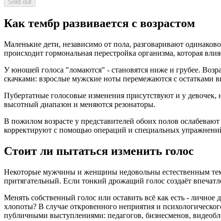
Sold out
Как тембр развивается с возрастом
Маленькие дети, независимо от пола, разговаривают одинаково
происходит гормональная перестройка организма, которая влия
У юношей голоса "ломаются" - становятся ниже и грубее. Возрас
скачками: взрослые мужские ноты перемежаются с остатками ви
Пубертатные голосовые изменения присутствуют и у девочек, 
высотный диапазон и меняются резонаторы.
В пожилом возрасте у представителей обоих полов ослабевают
корректируют с помощью операций и специальных упражнени
Стоит ли пытаться изменить голос
Некоторые мужчины и женщины недовольны естественным тембр
притягательный. Если тонкий дрожащий голос создаёт впечатле
Менять собственный голос или оставить всё как есть - личное
хлопоты? В случае откровенного неприятия и психологическог
публичными выступлениями: педагогов, бизнесменов, видеобло