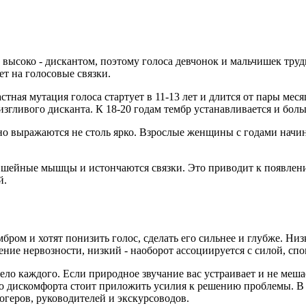
 высоко - дискантом, поэтому голоса девчонок и мальчишек труд
ет на голосовые связки.
тная мутация голоса стартует в 11-13 лет и длится от пары меся
згливого дисканта. К 18-20 годам тембр устанавливается и бол
но выражаются не столь ярко. Взрослые женщины с годами начи
 шейные мышцы и истончаются связки. Это приводит к появлению
й.
ом и хотят понизить голос, сделать его сильнее и глубже. Н
ние нервозности, низкий - наоборот ассоциируется с силой, сп
 дело каждого. Если природное звучание вас устраивает и не ме
о дискомфорта стоит приложить усилия к решению проблемы. В п
геров, руководителей и экскурсоводов.