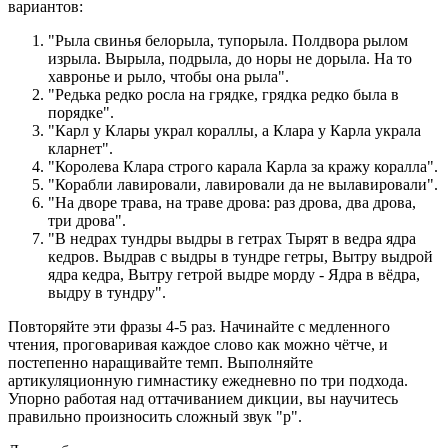
вариантов:
"Рыла свинья белорыла, тупорыла. Полдвора рылом
изрыла. Вырыла, подрыла, до норы не дорыла. На то
хавронье и рыло, чтобы она рыла".
"Редька редко росла на грядке, грядка редко была в
порядке".
"Карл у Клары украл кораллы, а Клара у Карла украла
кларнет".
"Королева Клара строго карала Карла за кражу коралла".
"Корабли лавировали, лавировали да не вылавировали".
"На дворе трава, на траве дрова: раз дрова, два дрова,
три дрова".
"В недрах тундры выдры в гетрах Тырят в ведра ядра
кедров. Выдрав с выдры в тундре гетры, Вытру выдрой
ядра кедра, Вытру гетрой выдре морду - Ядра в вёдра,
выдру в тундру".
Повторяйте эти фразы 4-5 раз. Начинайте с медленного
чтения, проговаривая каждое слово как можно чётче, и
постепенно наращивайте темп. Выполняйте
артикуляционную гимнастику ежедневно по три подхода.
Упорно работая над оттачиванием дикции, вы научитесь
правильно произносить сложный звук "р".