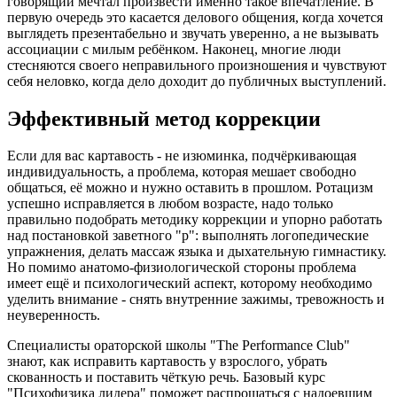
говорящий мечтал произвести именно такое впечатление. В
первую очередь это касается делового общения, когда хочется
выглядеть презентабельно и звучать уверенно, а не вызывать
ассоциации с милым ребёнком. Наконец, многие люди
стесняются своего неправильного произношения и чувствуют
себя неловко, когда дело доходит до публичных выступлений.
Эффективный метод коррекции
Если для вас картавость - не изюминка, подчёркивающая
индивидуальность, а проблема, которая мешает свободно
общаться, её можно и нужно оставить в прошлом. Ротацизм
успешно исправляется в любом возрасте, надо только
правильно подобрать методику коррекции и упорно работать
над постановкой заветного "р": выполнять логопедические
упражнения, делать массаж языка и дыхательную гимнастику.
Но помимо анатомо-физиологической стороны проблема
имеет ещё и психологический аспект, которому необходимо
уделить внимание - снять внутренние зажимы, тревожность и
неуверенность.
Специалисты ораторской школы "The Performance Club"
знают, как исправить картавость у взрослого, убрать
скованность и поставить чёткую речь. Базовый курс
"Психофизика лидера" поможет распрощаться с надоевшим