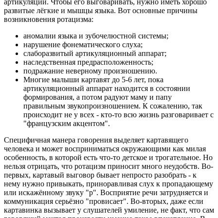
артикуляции. Чтобы его выговаривать, нужно иметь хорошо
развитые лёгкие и мышцы языка. Вот основные причины
возникновения ротацизма:
аномалии языка и зубочелюстной системы;
нарушение фонематического слуха;
слаборазвитый артикуляционный аппарат;
наследственная предрасположенность;
подражание неверному произношению.
Многие малыши картавят до 5-6 лет, пока
артикуляционный аппарат находится в состоянии
формирования, а потом радуют маму и папу
правильным звукопроизношением. К сожалению, так
происходит не у всех - кто-то всю жизнь разговаривает с
"французским акцентом".
Специфичная манера говорения выделяет картавящего
человека и может восприниматься окружающими как милая
особенность, в которой есть что-то детское и трогательное. Но
нельзя отрицать, что ротацизм приносит много неудобств. Во-
первых, картавый выговор бывает непросто разобрать - к
нему нужно привыкать, приноравливая слух к пропадающему
или искажённому звуку "р". Восприятие речи затрудняется и
коммуникация серьёзно "провисает". Во-вторых, даже если
картавинка вызывает у слушателей умиление, не факт, что сам