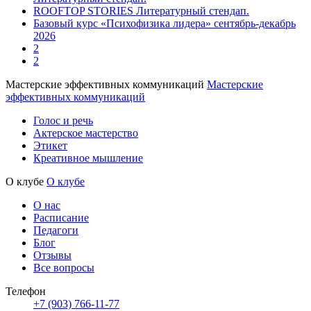
ROOFTOP STORIES Литературный стендап.
Базовый курс «Психофизика лидера» сентябрь-декабрь
2026
2
2
Мастерские эффективных коммуникаций
Мастерские
эффективных коммуникаций
Голос и речь
Актерское мастерство
Этикет
Креативное мышление
О клубе
О клубе
О нас
Расписание
Педагоги
Блог
Отзывы
Все вопросы
Телефон
+7 (903) 766-11-77