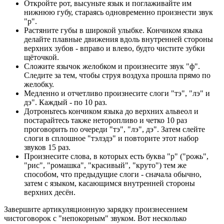
Откройте рот, высуньте язык и поглаживайте им
нижнюю губу, стараясь одновременно произнести звук
"р".
Растяните губы в широкой улыбке. Кончиком языка
делайте плавные движения вдоль внутренней стороны
верхних зубов - вправо и влево, будто чистите зубки
щёточкой.
Сложите язычок желобком и произнесите звук "ф".
Следите за тем, чтобы струя воздуха прошла прямо по
желобку.
Медленно и отчетливо произнесите слоги "тэ", "лэ" и
дэ". Каждый - по 10 раз.
Дотроньтесь кончиком языка до верхних альвеол и
постарайтесь также неторопливо и четко 10 раз
проговорить по очереди "тэ", "лэ", дэ". Затем слейте
слоги в сплошное "тэлэдэ" и повторите этот набор
звуков 15 раз.
Произнесите слова, в которых есть буква "р" ("рожь",
"рис", "ромашка", "красивый", "круто") тем же
способом, что предыдущие слоги - сначала обычно,
затем с языком, касающимся внутренней стороны
верхних десён.
Завершите артикуляционную зарядку произнесением
чистоговорок с "непокорным" звуком. Вот несколько