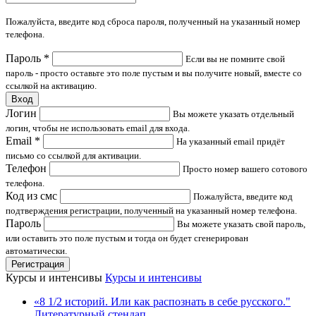
Пожалуйста, введите код сброса пароля, полученный на указанный номер
телефона.
Пароль
*
Если вы не помните свой
пароль - просто оставьте это поле пустым и вы получите новый, вместе со
ссылкой на активацию.
Вход
Логин
Вы можете указать отдельный
логин, чтобы не использовать email для входа.
Email
*
На указанный email придёт
письмо со ссылкой для активации.
Телефон
Просто номер вашего сотового
телефона.
Код из смс
Пожалуйста, введите код
подтверждения регистрации, полученный на указанный номер телефона.
Пароль
Вы можете указать свой пароль,
или оставить это поле пустым и тогда он будет сгенерирован
автоматически.
Регистрация
Курсы и интенсивы
Курсы и интенсивы
«8 1/2 историй. Или как распознать в себе русского."
Литературный стендап.