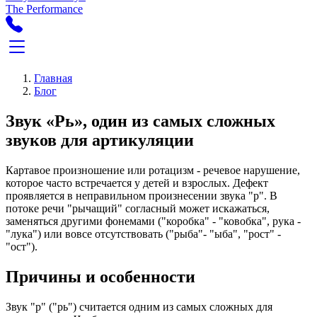
The Performance
Главная
Блог
Звук «Рь», один из самых сложных
звуков для артикуляции
Картавое произношение или ротацизм - речевое нарушение,
которое часто встречается у детей и взрослых. Дефект
проявляется в неправильном произнесении звука "р". В
потоке речи "рычащий" согласный может искажаться,
заменяться другими фонемами ("коробка" - "ковобка", рука -
"лука") или вовсе отсутствовать ("рыба"- "ыба", "рост" -
"ост").
Причины и особенности
Звук "р" ("рь") считается одним из самых сложных для